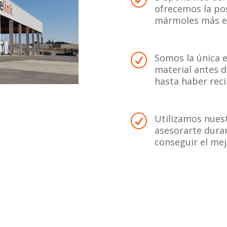
ofrecemos la pos
mármoles más ex
Somos la única e
R
material antes 
hasta haber reci
Utilizamos nuest
R
asesorarte duran
conseguir el mej