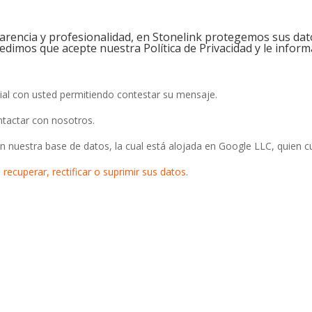
rencia y profesionalidad, en Stonelink protegemos sus da
pedimos que acepte nuestra Política de Privacidad y le infor
al con usted permitiendo contestar su mensaje.
tactar con nosotros.
 nuestra base de datos, la cual está alojada en Google LLC, quien 
, recuperar, rectificar o suprimir sus datos
.
refieres también puedes llamarnos por 