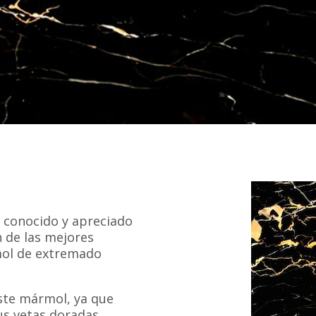
, conocido y apreciado
n de las mejores
rmol de extremado
este mármol, ya que
us vetas doradas