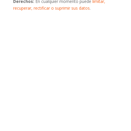
Derechos:
En cualquier momento puede
limitar,
recuperar, rectificar o suprimir sus datos
.
Si lo prefieres también
puedes llamarnos por
teléfono
Llamar ahora