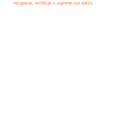
recuperar, rectificar o suprimir sus datos
.
Si lo prefieres también
puedes llamarnos por
teléfono
Llamar ahora