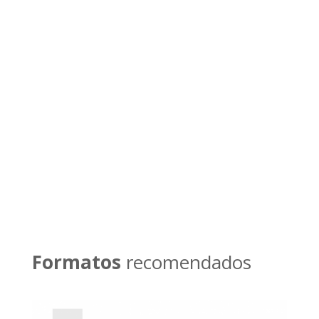
Si lo prefieres también
puedes llamarnos por
teléfono
Llamar ahora
Formatos
recomendados