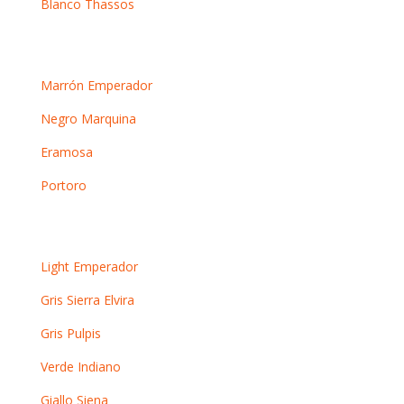
Blanco Thassos
Mármoles oscuros
Marrón Emperador
Negro Marquina
Eramosa
Portoro
Otros mármoles
Light Emperador
Gris Sierra Elvira
Gris Pulpis
Verde Indiano
Giallo Siena