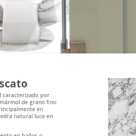
scato
 caracterizado por
 mármol de grano fino
principalmente en
edra natural luce en
iento en baños o