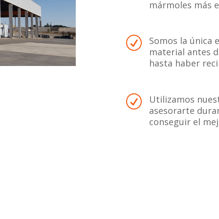
mármoles más ex
Somos la única e
R
material antes 
hasta haber reci
Utilizamos nuest
R
asesorarte duran
conseguir el mej