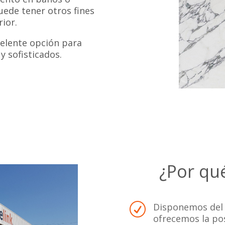
uede tener otros fines
ior.
celente opción para
y sofisticados.
¿Por qu
Disponemos del 
R
ofrecemos la pos