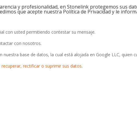
rencia y profesionalidad, en Stonelink protegemos sus da
pedimos que acepte nuestra Política de Privacidad y le infor
al con usted permitiendo contestar su mensaje.
tactar con nosotros.
 nuestra base de datos, la cual está alojada en Google LLC, quien 
, recuperar, rectificar o suprimir sus datos
.
refieres también puedes llamarnos por 